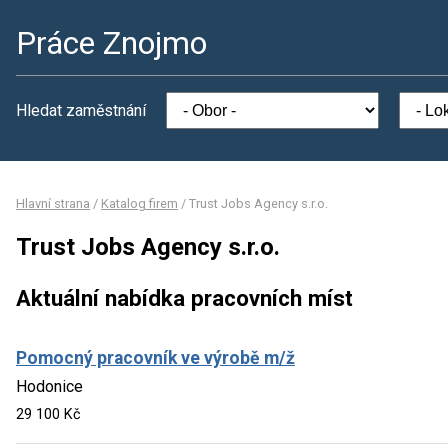
Práce Znojmo
Hledat zaměstnání
Hlavní strana
/
Katalog firem
/
Trust Jobs Agency s.r.o.
Trust Jobs Agency s.r.o.
Aktuální nabídka pracovních míst
Pomocný pracovník ve výrobě m/ž
Hodonice
29 100 Kč