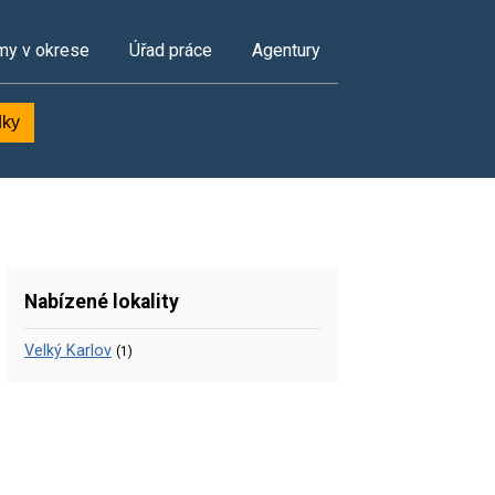
my v okrese
Úřad práce
Agentury
dky
Nabízené lokality
Velký Karlov
(1)