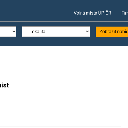
Volná místa ÚP ČR
Fir
Zobrazit nabí
íst