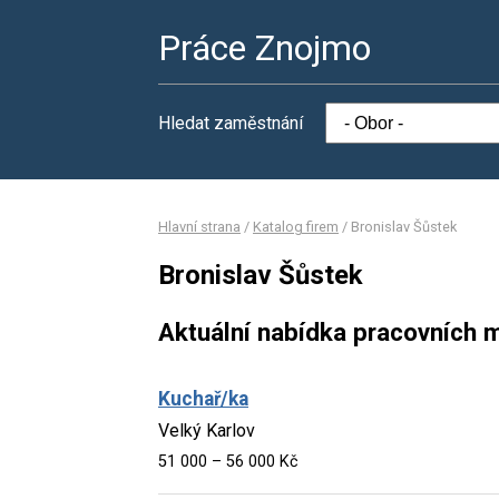
Práce Znojmo
Hledat zaměstnání
Hlavní strana
/
Katalog firem
/
Bronislav Šůstek
Bronislav Šůstek
Aktuální nabídka pracovních m
Kuchař/ka
Velký Karlov
51 000 – 56 000 Kč