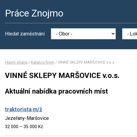
Práce Znojmo
Hledat zaměstnání
Hlavní strana
/
Katalog firem
/
VINNÉ SKLEPY MARŠOVICE v.o.s.
VINNÉ SKLEPY MARŠOVICE v.o.s.
Aktuální nabídka pracovních míst
traktorista m/ž
Jezeřany-Maršovice
32 000 – 35 000 Kč