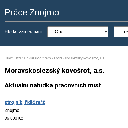
Práce Znojmo
Hledat zaměstnání
Hlavní strana
/
Katalog firem
/
Moravskoslezský kovošrot, a.s.
Moravskoslezský kovošrot, a.s.
Aktuální nabídka pracovních míst
strojník, řidič m/ž
Znojmo
36 000 Kč