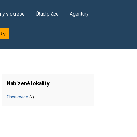
my v okrese
Úřad práce
Agentury
dky
Nabízené lokality
Chvalovice
(2)