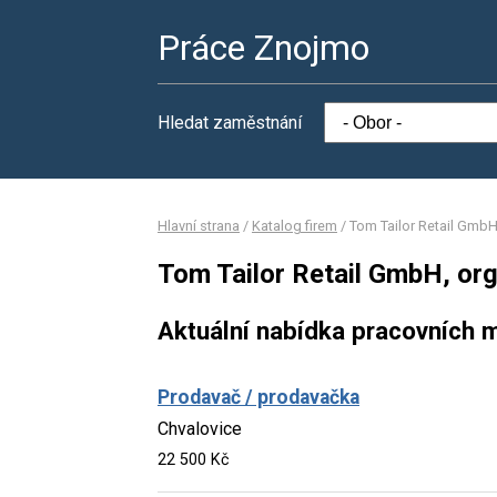
Práce Znojmo
Hledat zaměstnání
Hlavní strana
/
Katalog firem
/
Tom Tailor Retail GmbH
Tom Tailor Retail GmbH, org
Aktuální nabídka pracovních m
Prodavač / prodavačka
Chvalovice
22 500 Kč