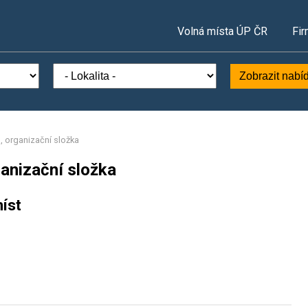
Volná místa ÚP ČR
Fir
Zobrazit nabí
, organizační složka
anizační složka
íst