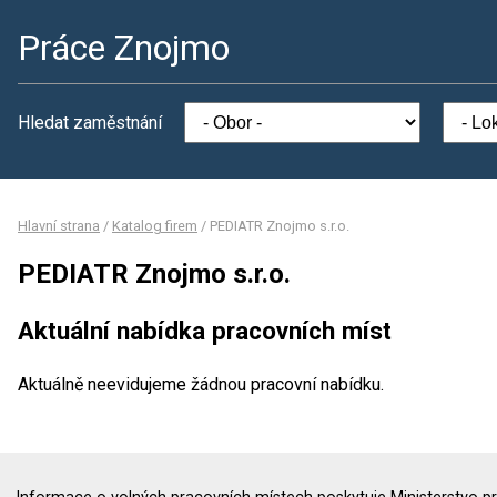
Práce Znojmo
Hledat zaměstnání
Hlavní strana
/
Katalog firem
/
PEDIATR Znojmo s.r.o.
PEDIATR Znojmo s.r.o.
Aktuální nabídka pracovních míst
Aktuálně neevidujeme žádnou pracovní nabídku.