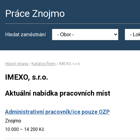
Práce Znojmo
Hledat zaměstnání
Hlavní strana
/
Katalog firem
/
IMEXO, s.r.o.
IMEXO, s.r.o.
Aktuální nabídka pracovních míst
Administrativní pracovník/ice pouze OZP
Znojmo
10 000 – 14 200 Kč