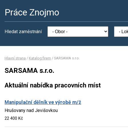
Práce Znojmo
Hledat zaměstnání
Hlavní strana
/
Katalog firem
/
SARSAMA s.r.o.
SARSAMA s.r.o.
Aktuální nabídka pracovních míst
Manipulační dělník ve výrobě m/ž
Hrušovany nad Jevišovkou
22 400 Kč