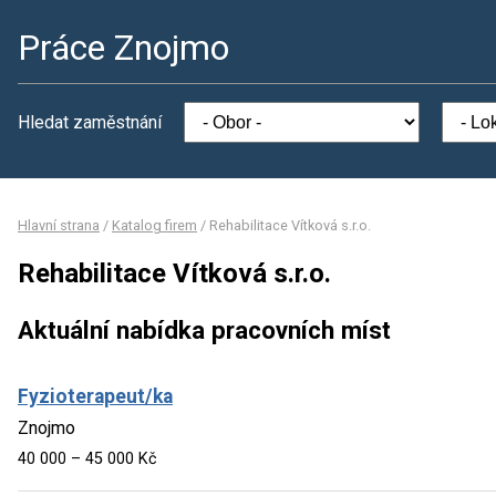
Práce Znojmo
Hledat zaměstnání
Hlavní strana
/
Katalog firem
/
Rehabilitace Vítková s.r.o.
Rehabilitace Vítková s.r.o.
Aktuální nabídka pracovních míst
Fyzioterapeut/ka
Znojmo
40 000 – 45 000 Kč