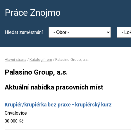
Práce Znojmo
Hledat zaměstnání
Hlavní strana
/
Katalog firem
/
Palasino Group, a.s.
Palasino Group, a.s.
Aktuální nabídka pracovních míst
Krupiér/krupiérka bez praxe - krupiérský kurz
Chvalovice
30 000 Kč