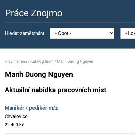
Práce Znojmo
Hledat zaměstnání
Hlavní strana
/
Katalog firem
/
Manh Duong Nguyen
Manh Duong Nguyen
Aktuální nabídka pracovních míst
Manikér / pedikér m/ž
Chvalovice
22 400 Kč