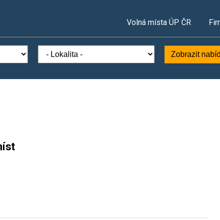
Volná místa ÚP ČR
Fir
Zobrazit nabí
íst