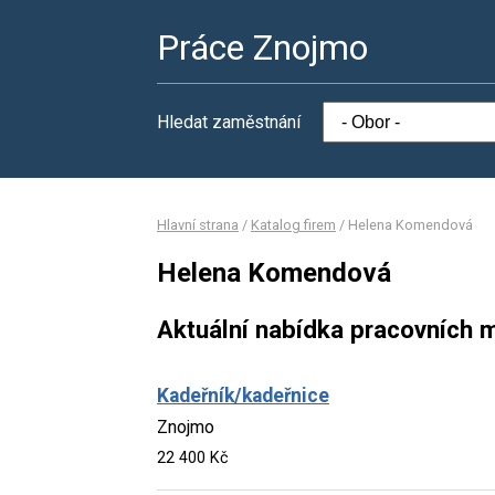
Práce Znojmo
Hledat zaměstnání
Hlavní strana
/
Katalog firem
/
Helena Komendová
Helena Komendová
Aktuální nabídka pracovních m
Kadeřník/kadeřnice
Znojmo
22 400 Kč