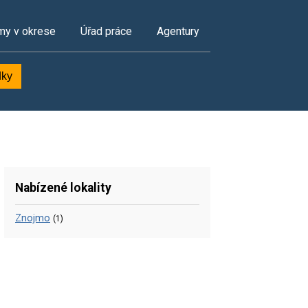
my v okrese
Úřad práce
Agentury
dky
Nabízené lokality
Znojmo
(1)