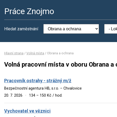
Práce Znojmo
Hledat zaměstnání
Hlavní strana
/
Volná místa
/
Obrana a ochrana
Volná pracovní místa v oboru Obrana a
Pracovník ostrahy - strážný m/ž
Bezpečnostní agentura HB, s.r.o. – Chvalovice
20. 7. 2026
·
134 – 150 Kč / hod.
Vychovatel ve věznici