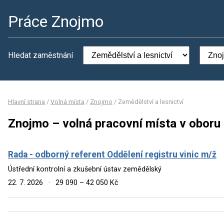
Práce Znojmo
Hledat zaměstnání
Hlavní strana
/
Volná místa
/
Znojmo
/
Zemědělství a lesnictví
Znojmo – volná pracovní místa v oboru 
Rada - odborný referent Oddělení registru vinic m/ž
Ústřední kontrolní a zkušební ústav zemědělský
22. 7. 2026
·
29 090 – 42 050 Kč