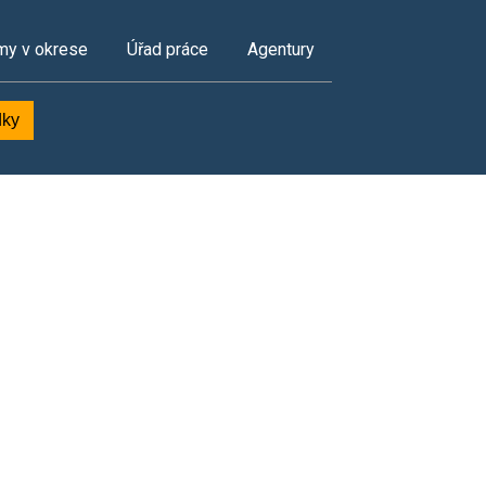
my v okrese
Úřad práce
Agentury
dky