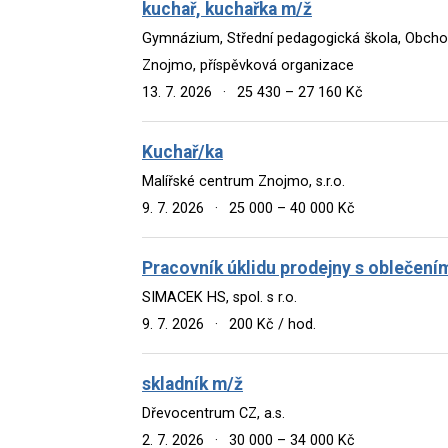
kuchař, kuchařka m/ž
Gymnázium, Střední pedagogická škola, Obchod
Znojmo, příspěvková organizace
13. 7. 2026
·
25 430 – 27 160 Kč
Kuchař/ka
Malířské centrum Znojmo, s.r.o.
9. 7. 2026
·
25 000 – 40 000 Kč
Pracovník úklidu prodejny s oblečen
SIMACEK HS, spol. s r.o.
9. 7. 2026
·
200 Kč / hod.
skladník m/ž
Dřevocentrum CZ, a.s.
2. 7. 2026
·
30 000 – 34 000 Kč