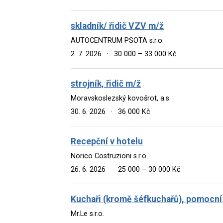
skladník/ řidič VZV m/ž
AUTOCENTRUM PSOTA s.r.o.
2. 7. 2026
·
30 000 – 33 000 Kč
strojník, řidič m/ž
Moravskoslezský kovošrot, a.s.
30. 6. 2026
·
36 000 Kč
Recepční v hotelu
Norico Costruzioni s.r.o.
26. 6. 2026
·
25 000 – 30 000 Kč
Kuchaři (kromě šéfkuchařů), pomocní
Mr.Le s.r.o.