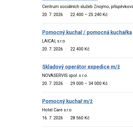
Centrum sociálních služeb Znojmo, příspěvkov
20. 7. 2026
·
22 400 – 25 240 Kč
Pomocný kuchař / pomocná kuchařka
LAICAI, s.r.o.
20. 7. 2026
·
22 400 Kč
Skladový operátor expedice m/ž
NOVASERVIS spol. s r.o.
20. 7. 2026
·
29 000 – 34 000 Kč
Pomocný kuchař m/ž
Hotel Care s.r.o.
16. 7. 2026
·
28 560 Kč