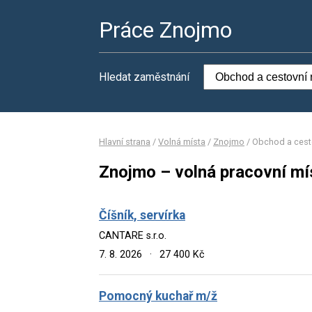
Práce Znojmo
Hledat zaměstnání
Hlavní strana
/
Volná místa
/
Znojmo
/
Obchod a cest
Znojmo – volná pracovní mí
Číšník, servírka
CANTARE s.r.o.
7. 8. 2026
·
27 400 Kč
Pomocný kuchař m/ž