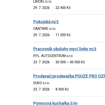
LAICAI, s.r.o.
29. 7. 2026
·
22 400 Kč
Pokojská m/ž
CANTARE s.r.o.
29. 7. 2026
·
11 200 Kč
Pracovník obsluhy mycí linky m/ž
P.P.L. AUTOCENTRUM s.r.o.
23. 7. 2026
·
30 000 – 40 000 Kč
Prodavač/prodavačka POUZE PRO OZ
DUKO s.r.o.
23. 7. 2026
·
8 400 Kč
Pomocná kuchařka ž/m