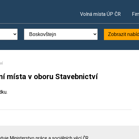
Volná místa ÚP ČR
Fir
Zobrazit nabí
ví
í místa v oboru Stavebnictví
dku.
uje Ministerstvo práce a sociálních věcí ČR.