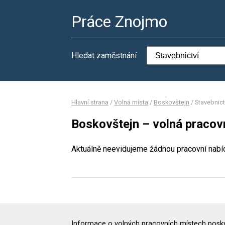
Práce Znojmo
Hledat zaměstnání
Hlavní strana
/
Volná místa
/
Boskovštejn
/
Stavebnict
Boskovštejn – volná pracovn
Aktuálně neevidujeme žádnou pracovní nabí
Informace o volných pracovních místech poskyt