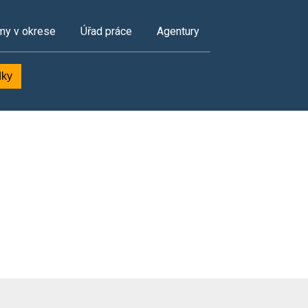
my v okrese
Úřad práce
Agentury
dky