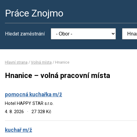
Práce Znojmo
Hledat zaměstnání
Hlavní strana
/
Volná místa
/
Hnanice
Hnanice – volná pracovní místa
pomocná kuchařka m/ž
Hotel HAPPY STAR s.r.o.
4. 8. 2026
·
27 328 Kč
kuchař m/ž