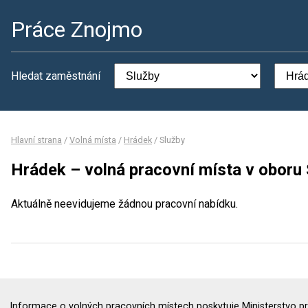
Práce Znojmo
Hledat zaměstnání
Hlavní strana
/
Volná místa
/
Hrádek
/
Služby
Hrádek – volná pracovní místa v oboru 
Aktuálně neevidujeme žádnou pracovní nabídku.
Informace o volných pracovních místech poskytuje Ministerstvo pr