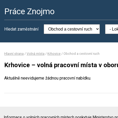
Práce Znojmo
Hledat zaměstnání
Hlavní strana
/
Volná místa
/
Krhovice
/
Obchod a cestovní ruch
Krhovice – volná pracovní místa v obor
Aktuálně neevidujeme žádnou pracovní nabídku.
Informace o volných pracovních místech poskytuje Ministerstvo pr