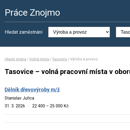
Práce Znojmo
Hledat zaměstnání
Hlavní strana
/
Volná místa
/
Tasovice
/
Výroba a provoz
Tasovice – volná pracovní místa v obo
Dělník dřevovýroby m/ž
Stanislav Juřica
31. 3. 2026
·
22 400 – 25 000 Kč