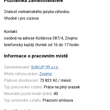
Poznámka zaměstnavatele
Znalost vietnamského jazyka výhodou.
Vhodné i pro cizince.
Kontakt:
osobně na adrese Kollárova 387/4, Znojmo
telefonicky každý čtvrtek od 16 do 17 hodin
Informace o pracovním místě
Zaměstnavatel:
SUN UP 99 s.r.o.
Místo výkonu práce:
Znojmo
Platové ohodnocení:
73 823 Kč / měsíc
Typ pracovního vztahu:
Práce na plný úvazek
Minimální počet hodin týdně:
40
Typ smluvního vztahu:
Pracovní smlouva