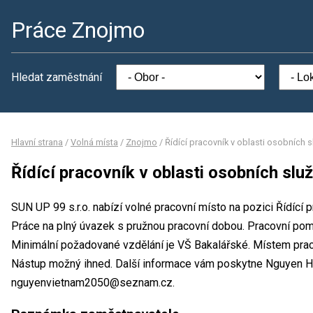
Práce Znojmo
Hledat zaměstnání
Hlavní strana
/
Volná místa
/
Znojmo
/
Řídící pracovník v oblasti osobních 
Řídící pracovník v oblasti osobních slu
SUN UP 99 s.r.o. nabízí volné pracovní místo na pozici Řídící 
Práce na plný úvazek s pružnou pracovní dobou. Pracovní po
Minimální požadované vzdělání je VŠ Bakalářské. Místem praco
Nástup možný ihned. Další informace vám poskytne Nguyen Hon
nguyenvietnam2050@seznam.cz.