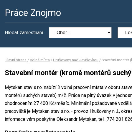
Práce Znojmo
Hledat zaměstnání
Hlavní strana
/
Volná místa
/
Hrušovany nad Jevišovkou
/
Stavební montér 
Stavební montér (kromě montérů suchý
Mytskan stav s.r.o. nabízí 3 volná pracovní místa v oboru stav
montérů suchých staveb) m/ž. Práce na plný úvazek v jedno
ohodnocením 27 400 Kč/měsíc. Minimální požadované vzdělání
pracoviště je Mytskan stav s.r.o. - provoz Hrušovany n.J., okr
informace vám poskytne Oleksandr Mytskan, tel.: 774 201 82