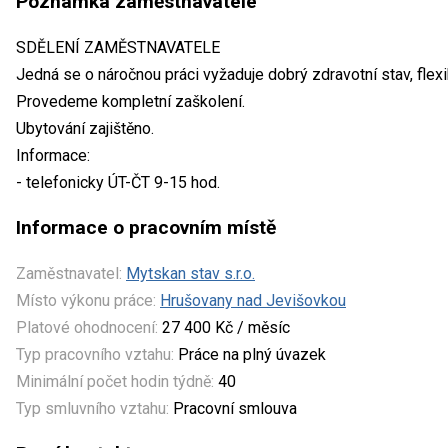
Poznámka zaměstnavatele
SDĚLENÍ ZAMĚSTNAVATELE
Jedná se o náročnou práci vyžaduje dobrý zdravotní stav, flexib
Provedeme kompletní zaškolení.
Ubytování zajištěno.
Informace:
- telefonicky ÚT-ČT 9-15 hod.
Informace o pracovním místě
Zaměstnavatel:
Mytskan stav s.r.o.
Místo výkonu práce:
Hrušovany nad Jevišovkou
Platové ohodnocení:
27 400 Kč / měsíc
Typ pracovního vztahu:
Práce na plný úvazek
Minimální počet hodin týdně:
40
Typ smluvního vztahu:
Pracovní smlouva