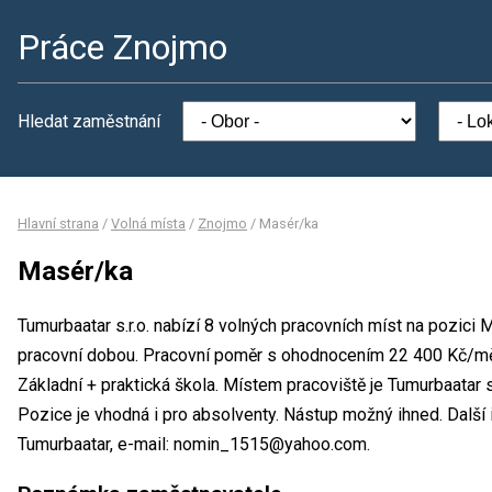
Práce Znojmo
Hledat zaměstnání
Hlavní strana
/
Volná místa
/
Znojmo
/
Masér/ka
Masér/ka
Tumurbaatar s.r.o. nabízí 8 volných pracovních míst na pozici
pracovní dobou. Pracovní poměr s ohodnocením 22 400 Kč/měs
Základní + praktická škola. Místem pracoviště je Tumurbaatar s
Pozice je vhodná i pro absolventy. Nástup možný ihned. Dalš
Tumurbaatar, e-mail: nomin_1515@yahoo.com.