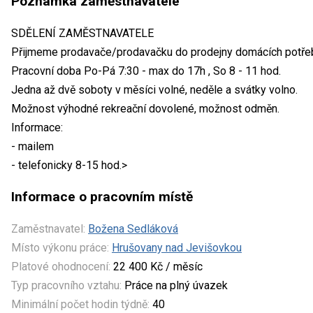
Poznámka zaměstnavatele
SDĚLENÍ ZAMĚSTNAVATELE
Přijmeme prodavače/prodavačku do prodejny domácích potřeb 
Pracovní doba Po-Pá 7:30 - max do 17h , So 8 - 11 hod.
Jedna až dvě soboty v měsíci volné, neděle a svátky volno.
Možnost výhodné rekreační dovolené, možnost odměn.
Informace:
- mailem
- telefonicky 8-15 hod.>
Informace o pracovním místě
Zaměstnavatel:
Božena Sedláková
Místo výkonu práce:
Hrušovany nad Jevišovkou
Platové ohodnocení:
22 400 Kč / měsíc
Typ pracovního vztahu:
Práce na plný úvazek
Minimální počet hodin týdně:
40