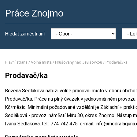
Práce Znojmo
Hledat zaměstnání
Hlavní strana
/
Volná místa
/
Hrušovany nad Jevišovkou
/
Prodavač/ka
Prodavač/ka
Božena Sedláková nabízí volné pracovní místo v oboru obchod
Prodavač/ka. Práce na plný úvazek v jednosměnném provozu
Kč/měsíc. Minimální požadované vzdělání je Základní + prakti
Sedláková - provoz. náměstí Míru 30, okres Znojmo. Nástup 
Ivana Sedláková, tel.: 774 742 475, e-mail: info@modralaguna.