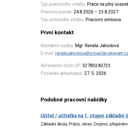
Typ pracovního vztahu:
Práce na plný úvaze
Pracovní poměr:
24.8.2026 – 23.8.2027
Typ smluvního vztahu:
Pracovní smlouva
První kontakt
Kontaktní osoba:
Mgr. Renata Jahodová
E-mail:
renata.jahodova@zsvaclavskenam.c
Referenční číslo ÚP:
32780240723
Poslední aktualizace:
27. 5. 2026
Podobné pracovní nabídky
Učitel / učitelka na 1. stupni základní 
Základní škola, Práče, okres Znojmo, příspěvk