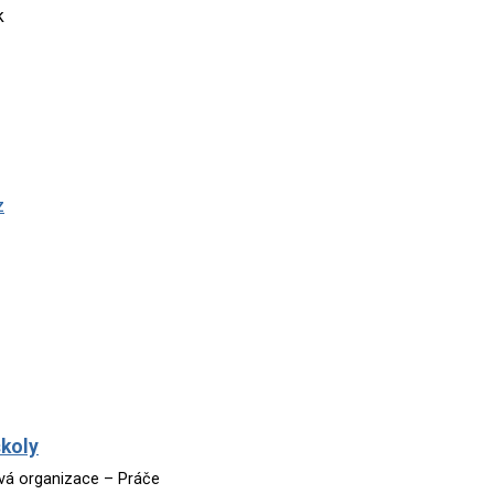
k
z
školy
ová organizace – Práče