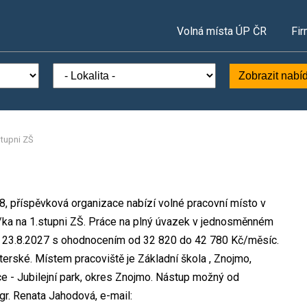
Volná místa ÚP ČR
Fir
Zobrazit nabí
stupni ZŠ
8, příspěvková organizace nabízí volné pracovní místo v
l/ka na 1.stupni ZŠ. Práce na plný úvazek v jednosměnném
o 23.8.2027 s ohodnocením od 32 820 do 42 780 Kč/měsíc.
erské. Místem pracoviště je Základní škola , Znojmo,
e - Jubilejní park, okres Znojmo. Nástup možný od
r. Renata Jahodová, e-mail: