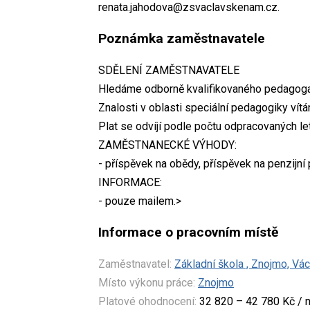
renata.jahodova@zsvaclavskenam.cz.
Poznámka zaměstnavatele
SDĚLENÍ ZAMĚSTNAVATELE
Hledáme odborně kvalifikovaného pedagoga
Znalosti v oblasti speciální pedagogiky vítá
Plat se odvíjí podle počtu odpracovaných let
ZAMĚSTNANECKÉ VÝHODY:
- příspěvek na obědy, příspěvek na penzijní p
INFORMACE:
- pouze mailem.>
Informace o pracovním místě
Zaměstnavatel:
Základní škola , Znojmo, Vá
Místo výkonu práce:
Znojmo
Platové ohodnocení:
32 820 – 42 780 Kč / 