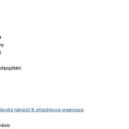
.
ny.
.
řipojištění
clavské náměstí 8, příspěvková organizace
měsíc