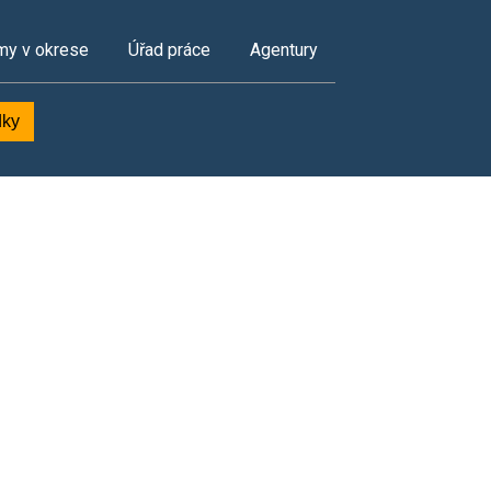
my v okrese
Úřad práce
Agentury
dky