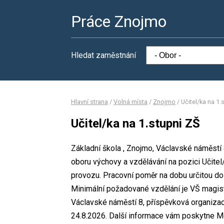
Práce Znojmo
Hledat zaměstnání
Hlavní strana
/
Volná místa
/
Znojmo
/
Učitel/ka na 1.
Učitel/ka na 1.stupni ZŠ
Základní škola , Znojmo, Václavské náměstí 
oboru výchovy a vzdělávání na pozici Učite
provozu. Pracovní poměr na dobu určitou d
Minimální požadované vzdělání je VŠ magist
Václavské náměstí 8, příspěvková organizac
24.8.2026. Další informace vám poskytne Mg