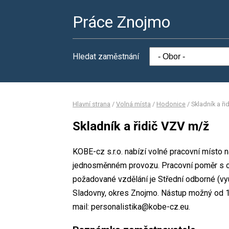
Práce Znojmo
Hledat zaměstnání
Hlavní strana
/
Volná místa
/
Hodonice
/
Skladník a ř
Skladník a řidič VZV m/ž
KOBE-cz s.r.o. nabízí volné pracovní místo n
jednosměnném provozu. Pracovní poměr s 
požadované vzdělání je Střední odborné (vy
Sladovny, okres Znojmo. Nástup možný od 1
mail: personalistika@kobe-cz.eu.