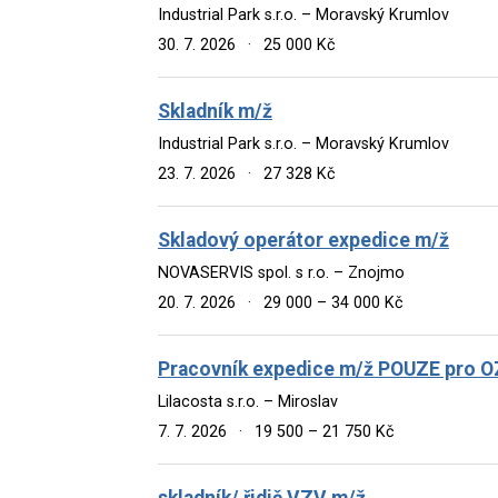
Industrial Park s.r.o. – Moravský Krumlov
30. 7. 2026
·
25 000 Kč
Skladník m/ž
Industrial Park s.r.o. – Moravský Krumlov
23. 7. 2026
·
27 328 Kč
Skladový operátor expedice m/ž
NOVASERVIS spol. s r.o. – Znojmo
20. 7. 2026
·
29 000 – 34 000 Kč
Pracovník expedice m/ž POUZE pro 
Lilacosta s.r.o. – Miroslav
7. 7. 2026
·
19 500 – 21 750 Kč
skladník/ řidič VZV m/ž