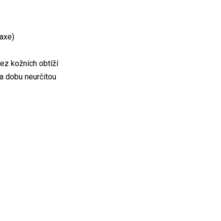
raxe)
bez kožních obtíží
a dobu neurčitou