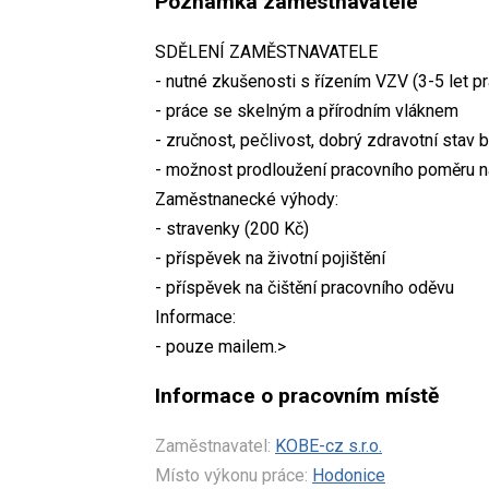
Poznámka zaměstnavatele
SDĚLENÍ ZAMĚSTNAVATELE
- nutné zkušenosti s řízením VZV (3-5 let p
- práce se skelným a přírodním vláknem
- zručnost, pečlivost, dobrý zdravotní stav 
- možnost prodloužení pracovního poměru n
Zaměstnanecké výhody:
- stravenky (200 Kč)
- příspěvek na životní pojištění
- příspěvek na čištění pracovního oděvu
Informace:
- pouze mailem.>
Informace o pracovním místě
Zaměstnavatel:
KOBE-cz s.r.o.
Místo výkonu práce:
Hodonice