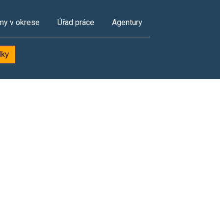
my v okrese
Úřad práce
Agentury
dky