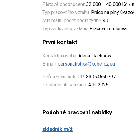
Platové ohodnocení:
32 000 – 40 000 Kč / 
Typ pracovního vztahu:
Práce na plný úvaze
Minimální počet hodin týdně:
40
Typ smluvního vztahu:
Pracovní smlouva
První kontakt
Kontaktní osoba:
Alena Flachsová
E-mail:
personalistika@kobe-cz.eu
Referenční číslo ÚP:
33054560797
Poslední aktualizace:
4. 5. 2026
Podobné pracovní nabídky
skladník m/ž