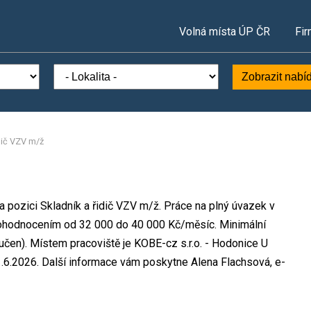
Volná místa ÚP ČR
Fir
Zobrazit nabí
idič VZV m/ž
a pozici Skladník a řidič VZV m/ž. Práce na plný úvazek v
ohodnocením od 32 000 do 40 000 Kč/měsíc. Minimální
učen). Místem pracoviště je KOBE-cz s.r.o. - Hodonice U
.6.2026. Další informace vám poskytne Alena Flachsová, e-