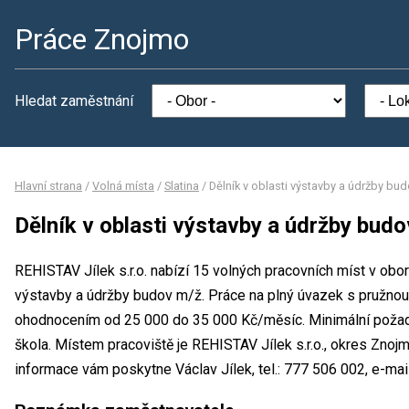
Práce Znojmo
Hledat zaměstnání
Hlavní strana
/
Volná místa
/
Slatina
/
Dělník v oblasti výstavby a údržby bu
Dělník v oblasti výstavby a údržby bud
REHISTAV Jílek s.r.o. nabízí 15 volných pracovních míst v obor
výstavby a údržby budov m/ž. Práce na plný úvazek s pružnou
ohodnocením od 25 000 do 35 000 Kč/měsíc. Minimální požado
škola. Místem pracoviště je REHISTAV Jílek s.r.o., okres Znoj
informace vám poskytne Václav Jílek, tel.: 777 506 002, e-mail: