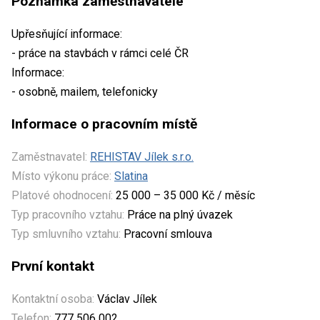
Poznámka zaměstnavatele
Upřesňující informace:
- práce na stavbách v rámci celé ČR
Informace:
- osobně, mailem, telefonicky
Informace o pracovním místě
Zaměstnavatel:
REHISTAV Jílek s.r.o.
Místo výkonu práce:
Slatina
Platové ohodnocení:
25 000 – 35 000 Kč / měsíc
Typ pracovního vztahu:
Práce na plný úvazek
Typ smluvního vztahu:
Pracovní smlouva
První kontakt
Kontaktní osoba:
Václav Jílek
Telefon:
777 506 002