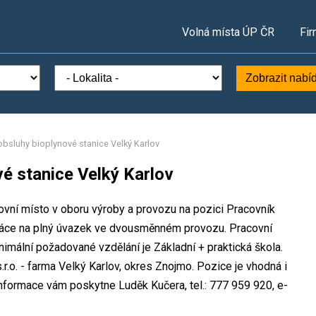
Volná místa ÚP ČR
Fir
Zobrazit nabí
obsluhy bioplynové stanice Velký Karlov
é stanice Velký Karlov
covní místo v oboru výroby a provozu na pozici Pracovník
Práce na plný úvazek ve dvousměnném provozu. Pracovní
mální požadované vzdělání je Základní + praktická škola.
r.o. - farma Velký Karlov, okres Znojmo. Pozice je vhodná i
informace vám poskytne Luděk Kučera, tel.: 777 959 920, e-