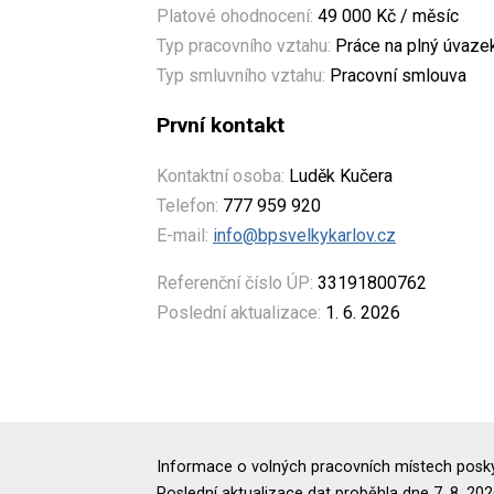
Platové ohodnocení:
49 000 Kč / měsíc
Typ pracovního vztahu:
Práce na plný úvaze
Typ smluvního vztahu:
Pracovní smlouva
První kontakt
Kontaktní osoba:
Luděk Kučera
Telefon:
777 959 920
E-mail:
info@bpsvelkykarlov.cz
Referenční číslo ÚP:
33191800762
Poslední aktualizace:
1. 6. 2026
Informace o volných pracovních místech poskyt
Poslední aktualizace dat proběhla dne 7. 8. 202