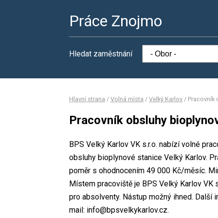
Práce Znojmo
Hledat zaměstnání
Hlavní strana
/
Volná místa
/
Velký Karlov
/
Pracovník 
Pracovník obsluhy bioplynov
BPS Velký Karlov VK s.r.o. nabízí volné pra
obsluhy bioplynové stanice Velký Karlov. 
poměr s ohodnocením 49 000 Kč/měsíc. Mini
Místem pracoviště je BPS Velký Karlov VK s.
pro absolventy. Nástup možný ihned. Další 
mail: info@bpsvelkykarlov.cz.