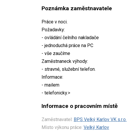
Poznámka zaměstnavatele
Práce v noci.
Požadavky:
- ovládání čelního nakladače
- jednoduchá práce na PC
- vše zaučíme
Zaměstnaneck výhody:
- stravné, služební telefon.
Informace:
- mailem
- telefonicky.>
Informace o pracovním místě
Zaměstnavatel:
BPS Velký Karlov VK s.r.o.
Místo výkonu práce:
Velký Karlov