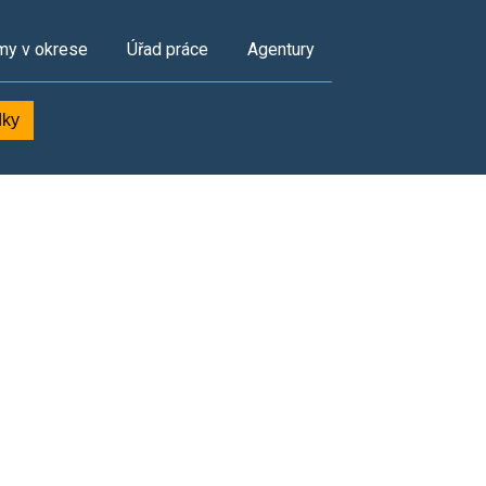
my v okrese
Úřad práce
Agentury
dky