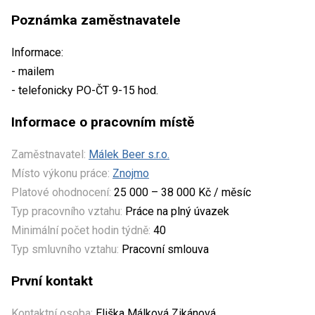
Poznámka zaměstnavatele
Informace:
- mailem
- telefonicky PO-ČT 9-15 hod.
Informace o pracovním místě
Zaměstnavatel:
Málek Beer s.r.o.
Místo výkonu práce:
Znojmo
Platové ohodnocení:
25 000 – 38 000 Kč / měsíc
Typ pracovního vztahu:
Práce na plný úvazek
Minimální počet hodin týdně:
40
Typ smluvního vztahu:
Pracovní smlouva
První kontakt
Kontaktní osoba:
Eliška Málková Zikánová