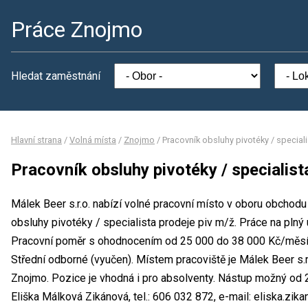
Práce Znojmo
Hledat zaměstnání
Hlavní strana
/
Volná místa
/
Znojmo
/
Pracovník obsluhy pivotéky / special
Pracovník obsluhy pivotéky / specialist
Málek Beer s.r.o. nabízí volné pracovní místo v oboru obchodu
obsluhy pivotéky / specialista prodeje piv m/ž. Práce na pl
Pracovní poměr s ohodnocením od 25 000 do 38 000 Kč/měsíc
Střední odborné (vyučen). Místem pracoviště je Málek Beer s.r
Znojmo. Pozice je vhodná i pro absolventy. Nástup možný od 
Eliška Málková Zikánová, tel.: 606 032 872, e-mail: eliska.zik