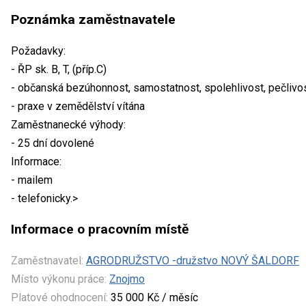
Poznámka zaměstnavatele
Požadavky:
- ŘP sk. B, T, (příp.C)
- občanská bezúhonnost, samostatnost, spolehlivost, pečlivo
- praxe v zemědělství vítána
Zaměstnanecké výhody:
- 25 dní dovolené
Informace:
- mailem
- telefonicky.>
Informace o pracovním místě
Zaměstnavatel:
AGRODRUŽSTVO -družstvo NOVÝ ŠALDORF
Místo výkonu práce:
Znojmo
Platové ohodnocení:
35 000 Kč / měsíc