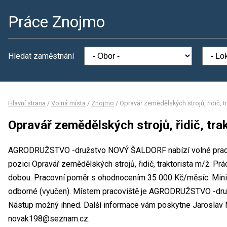
Práce Znojmo
Hledat zaměstnání
Hlavní strana
/
Volná místa
/
Znojmo
/
Opravář zemědělských strojů, řidič, t
Opravář zemědělských strojů, řidič, tra
AGRODRUŽSTVO -družstvo NOVÝ ŠALDORF nabízí volné pracov
pozici Opravář zemědělských strojů, řidič, traktorista m/ž. Pr
dobou. Pracovní poměr s ohodnocením 35 000 Kč/měsíc. Minim
odborné (vyučen). Místem pracoviště je AGRODRUŽSTVO -dr
Nástup možný ihned. Další informace vám poskytne Jaroslav No
novak198@seznam.cz.