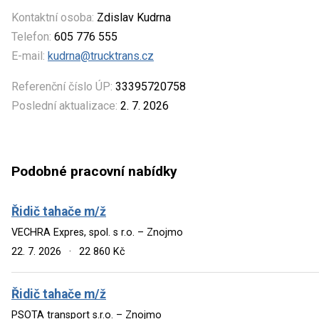
Kontaktní osoba:
Zdislav Kudrna
Telefon:
605 776 555
E-mail:
kudrna@trucktrans.cz
Referenční číslo ÚP:
33395720758
Poslední aktualizace:
2. 7. 2026
Podobné pracovní nabídky
Řidič tahače m/ž
VECHRA Expres, spol. s r.o. – Znojmo
22. 7. 2026
·
22 860 Kč
Řidič tahače m/ž
PSOTA transport s.r.o. – Znojmo