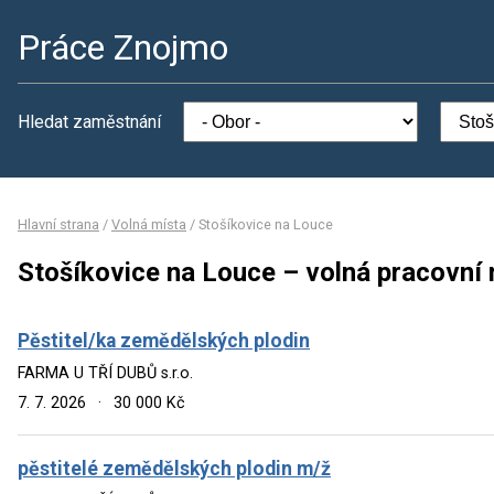
Práce Znojmo
Hledat zaměstnání
Hlavní strana
/
Volná místa
/
Stošíkovice na Louce
Stošíkovice na Louce – volná pracovní
Pěstitel/ka zemědělských plodin
FARMA U TŘÍ DUBŮ s.r.o.
7. 7. 2026
·
30 000 Kč
pěstitelé zemědělských plodin m/ž