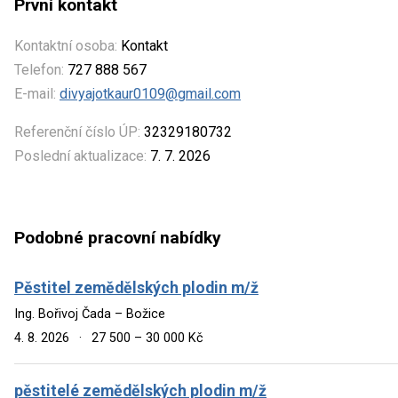
První kontakt
Kontaktní osoba:
Kontakt
Telefon:
727 888 567
E-mail:
divyajotkaur0109@gmail.com
Referenční číslo ÚP:
32329180732
Poslední aktualizace:
7. 7. 2026
Podobné pracovní nabídky
Pěstitel zemědělských plodin m/ž
Ing. Bořivoj Čada – Božice
4. 8. 2026
·
27 500 – 30 000 Kč
pěstitelé zemědělských plodin m/ž