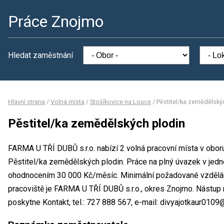
Práce Znojmo
Hledat zaměstnání
Hlavní strana
/
Volná místa
/
Stošíkovice na Louce
/
Pěstitel/ka zemědělský
Pěstitel/ka zemědělských plodin
FARMA U TŘÍ DUBŮ s.r.o. nabízí 2 volná pracovní místa v oboru
Pěstitel/ka zemědělských plodin. Práce na plný úvazek v je
ohodnocením 30 000 Kč/měsíc. Minimální požadované vzdělání
pracoviště je FARMA U TŘÍ DUBŮ s.r.o., okres Znojmo. Nástup
poskytne Kontakt, tel.: 727 888 567, e-mail: divyajotkaur010