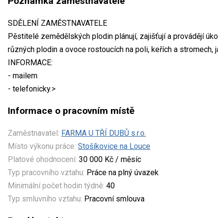
Poznámka zaměstnavatele
SDĚLENÍ ZAMĚSTNAVATELE
Pěstitelé zemědělských plodin plánují, zajišťují a provádějí 
různých plodin a ovoce rostoucích na poli, keřích a stromech, j
INFORMACE:
- mailem
- telefonicky.>
Informace o pracovním místě
Zaměstnavatel:
FARMA U TŘÍ DUBŮ s.r.o.
Místo výkonu práce:
Stošíkovice na Louce
Platové ohodnocení:
30 000 Kč / měsíc
Typ pracovního vztahu:
Práce na plný úvazek
Minimální počet hodin týdně:
40
Typ smluvního vztahu:
Pracovní smlouva