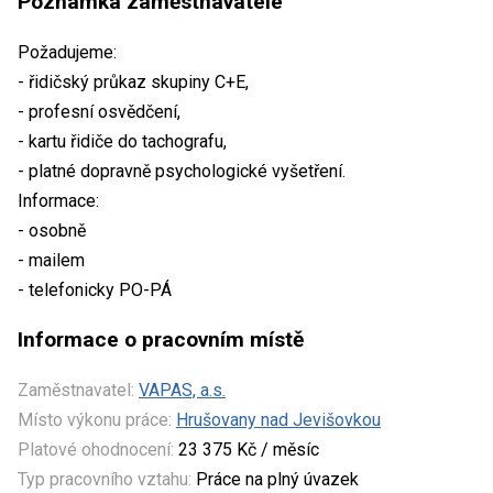
Poznámka zaměstnavatele
Požadujeme:
- řidičský průkaz skupiny C+E,
- profesní osvědčení,
- kartu řidiče do tachografu,
- platné dopravně psychologické vyšetření.
Informace:
- osobně
- mailem
- telefonicky PO-PÁ
Informace o pracovním místě
Zaměstnavatel:
VAPAS, a.s.
Místo výkonu práce:
Hrušovany nad Jevišovkou
Platové ohodnocení:
23 375 Kč / měsíc
Typ pracovního vztahu:
Práce na plný úvazek