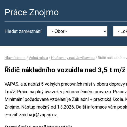
Práce Znojmo
Hledat zaměstnání
Hlavní strana
/
Volná místa
/
Hrušovany nad Jevišovkou
/
Řidič nákladního 
Řidič nákladního vozuidla nad 3,5 t m/ž
VAPAS, a.s. nabízí 5 volných pracovních míst v oboru dopravy 
t m/ž. Práce na plný úvazek v jednosměnném provozu. Praco
Minimální požadované vzdělání je Základní + praktická škola. 
Znojmo. Nástup možný od 1.3.2026. Další informace vám poskyt
e-mail: zaruba.jr@vapas.cz.