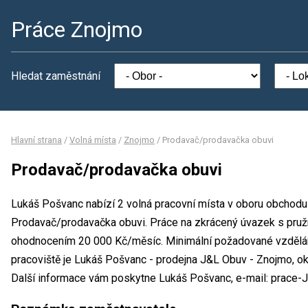
Práce Znojmo
Hledat zaměstnání
Hlavní strana
/
Volná místa
/
Znojmo
/
Prodavač/prodavačka obuvi
Prodavač/prodavačka obuvi
Lukáš Pošvanc nabízí 2 volná pracovní místa v oboru obchodu 
Prodavač/prodavačka obuvi. Práce na zkrácený úvazek s pruž
ohodnocením 20 000 Kč/měsíc. Minimální požadované vzdělání
pracoviště je Lukáš Pošvanc - prodejna J&L Obuv - Znojmo, o
Další informace vám poskytne Lukáš Pošvanc, e-mail: prac