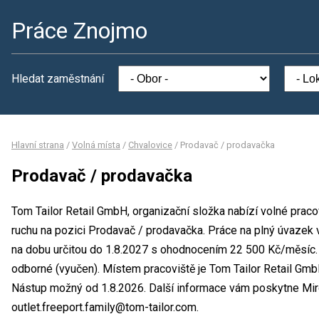
Práce Znojmo
Hledat zaměstnání
Hlavní strana
/
Volná místa
/
Chvalovice
/
Prodavač / prodavačka
Prodavač / prodavačka
Tom Tailor Retail GmbH, organizační složka nabízí volné prac
ruchu na pozici Prodavač / prodavačka. Práce na plný úvaze
na dobu určitou do 1.8.2027 s ohodnocením 22 500 Kč/měsíc. 
odborné (vyučen). Místem pracoviště je Tom Tailor Retail Gmb
Nástup možný od 1.8.2026. Další informace vám poskytne Miro
outlet.freeport.family@tom-tailor.com.