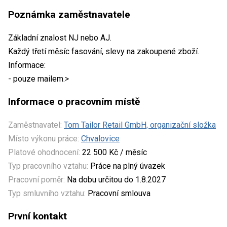
Poznámka zaměstnavatele
Základní znalost NJ nebo AJ.
Každý třetí měsíc fasování, slevy na zakoupené zboží.
Informace:
- pouze mailem.>
Informace o pracovním místě
Zaměstnavatel:
Tom Tailor Retail GmbH, organizační složka
Místo výkonu práce:
Chvalovice
Platové ohodnocení:
22 500 Kč / měsíc
Typ pracovního vztahu:
Práce na plný úvazek
Pracovní poměr:
Na dobu určitou do 1.8.2027
Typ smluvního vztahu:
Pracovní smlouva
První kontakt