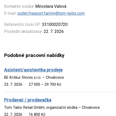
Kontaktní osoba:
Miroslava Valová
E-mail:
outlet.freeport.family@tom-tailor.com
Referenční číslo ÚP:
33100020720
Poslední aktualizace:
22. 7. 2026
Podobné pracovní nabídky
Asistent/asistentka prodeje
BE Krókur Stores s.r.o. – Chvalovice
23. 7. 2026
·
27 000 – 29 700 Kč
Prodavač / prodavačka
Tom Tailor Retail GmbH, organizační složka – Chvalovice
22. 7. 2026
·
16 800 Kč